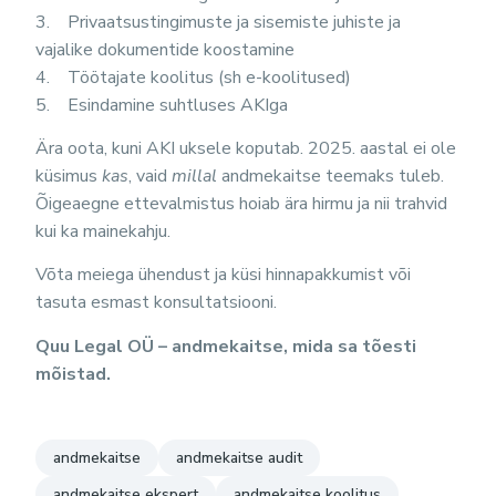
3. Privaatsustingimuste ja sisemiste juhiste ja
vajalike dokumentide koostamine
4. Töötajate koolitus (sh e-koolitused)
5. Esindamine suhtluses AKIga
Ära oota, kuni AKI uksele koputab. 2025. aastal ei ole
küsimus
kas
, vaid
millal
andmekaitse teemaks tuleb.
Õigeaegne ettevalmistus hoiab ära hirmu ja nii trahvid
kui ka mainekahju.
Võta meiega ühendust ja küsi hinnapakkumist või
tasuta esmast konsultatsiooni.
Quu Legal OÜ – andmekaitse, mida sa tõesti
mõistad.
andmekaitse
andmekaitse audit
andmekaitse ekspert
andmekaitse koolitus