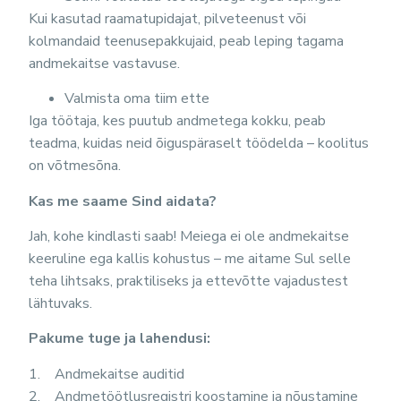
Kui kasutad raamatupidajat, pilveteenust või
kolmandaid teenusepakkujaid, peab leping tagama
andmekaitse vastavuse.
Valmista oma tiim ette
Iga töötaja, kes puutub andmetega kokku, peab
teadma, kuidas neid õiguspäraselt töödelda – koolitus
on võtmesõna.
Kas me saame Sind aidata?
Jah, kohe kindlasti saab! Meiega ei ole andmekaitse
keeruline ega kallis kohustus – me aitame Sul selle
teha lihtsaks, praktiliseks ja ettevõtte vajadustest
lähtuvaks.
Pakume tuge ja lahendusi:
1. Andmekaitse auditid
2. Andmetöötlusregistri koostamine ja nõustamine