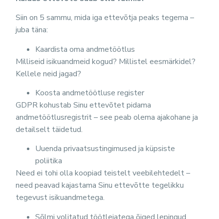
Siin on 5 sammu, mida iga ettevõtja peaks tegema –
juba täna:
Kaardista oma andmetöötlus
Milliseid isikuandmeid kogud? Millistel eesmärkidel?
Kellele neid jagad?
Koosta andmetöötluse register
GDPR kohustab Sinu ettevõtet pidama
andmetöötlusregistrit – see peab olema ajakohane ja
detailselt täidetud.
Uuenda privaatsustingimused ja küpsiste
poliitika
Need ei tohi olla koopiad teistelt veebilehtedelt –
need peavad kajastama Sinu ettevõtte tegelikku
tegevust isikuandmetega.
Sõlmi volitatud töötlejatega õiged lepingud