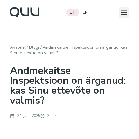
ET
EN
Avaleht
/
Blogi
/
Andmekaitse Inspektsioon on ärganud: kas
Sinu ettevõte on valmis?
Andmekaitse
Inspektsioon on ärganud:
kas Sinu ettevõte on
valmis?
24. juuli 2025
2 min