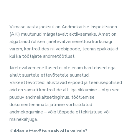
Viimase aasta jooksul on Andmekaitse Inspektsioon
(AKI) muutunud märgatavalt aktiivsemaks. Amet on
algatanud rohkem järelevalvemenetlusi kui kunagi
varem, kontrollides nii veebipoode, teenusepakkujaid
kui ka töötajate andmetöötlust.
Järelevalvemenetlused ei ole enam haruldased ega
ainult suurtele ettevõtetele suunatud.
Väikeettevõtted, alustavad e-poed ja teenusepõhised
ärid on samuti kontrollide all. Iga rikkumine – olgu see
puuduv andmekaitsetingimus, töötlemise
dokumenteerimata jätmine või liialdatud
andmekogumine – võib lõppeda ettekirjutuse või
mainekahjuga.
Kuidas ettevõte saab olla valmis?